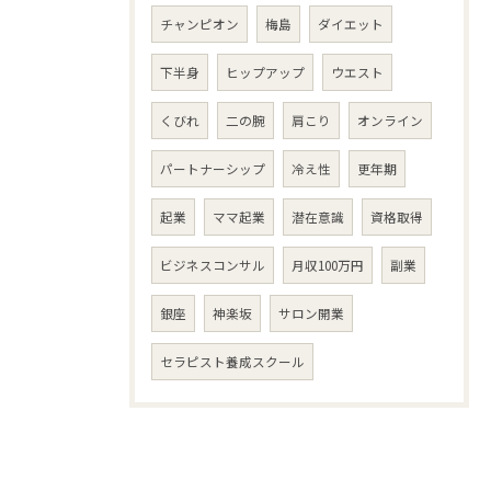
チャンピオン
梅島
ダイエット
下半身
ヒップアップ
ウエスト
くびれ
二の腕
肩こり
オンライン
パートナーシップ
冷え性
更年期
起業
ママ起業
潜在意識
資格取得
ビジネスコンサル
月収100万円
副業
銀座
神楽坂
サロン開業
セラピスト養成スクール